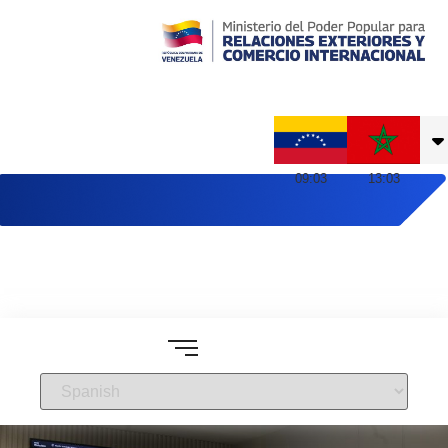
Embajada de Venezuela en Marruecos
09
:
03
13
:
03