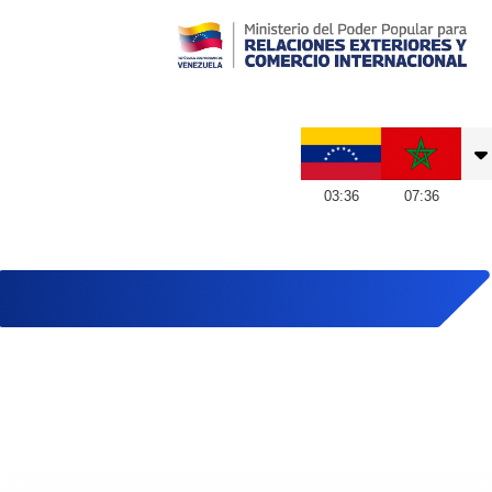
Embajada de Venezuela en Marruecos
03
:
36
07
:
36