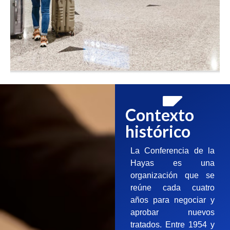
Contexto
histórico
La Conferencia de la
Hayas es una
organización que se
reúne cada cuatro
años para negociar y
aprobar nuevos
tratados. Entre 1954 y