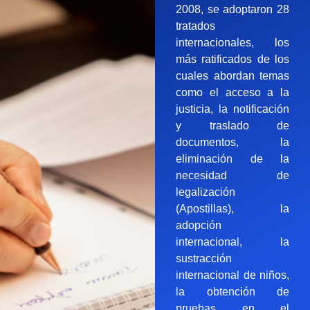
2008, se adoptaron 28
tratados
internacionales, los
más ratificados de los
cuales abordan temas
como el acceso a la
justicia, la notificación
y traslado de
documentos, la
eliminación de la
necesidad de
legalización
(Apostillas), la
adopción
internacional, la
sustracción
internacional de niños,
la obtención de
pruebas en el