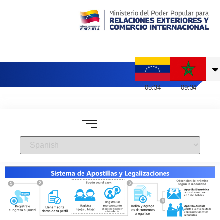
Embajada de Venezuela en Marruecos
05
:
34
09
:
34