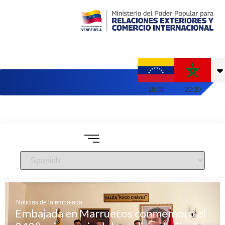
Embajada de Venezuela en Marruecos
18
:
30
22
:
30
Noticias de la embajada
Embajada en Marruecos conmemoró el