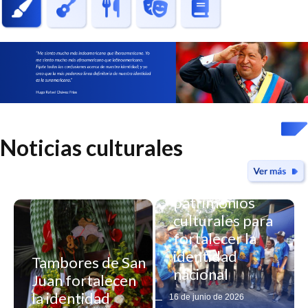
Noticias culturales
Yaracuy declara
nuevos
patrimonios
culturales para
fortalecer la
identidad
Tambores de San
nacional
Juan fortalecen
Registro
la identidad
16 de junio de 2026
artesanal