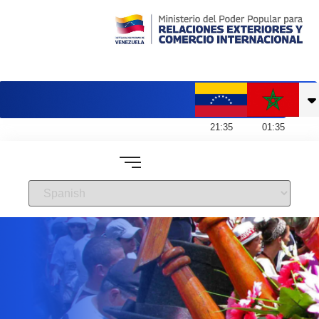
Embajada de Venezuela en Marruecos
21
:
35
01
:
35