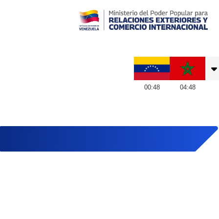
Embajada de Venezuela en Marruecos
00
:
48
04
:
48