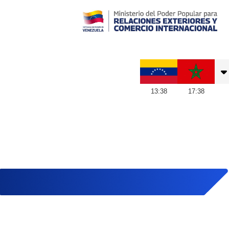
Embajada de Venezuela en Marruecos
13
:
38
17
:
38